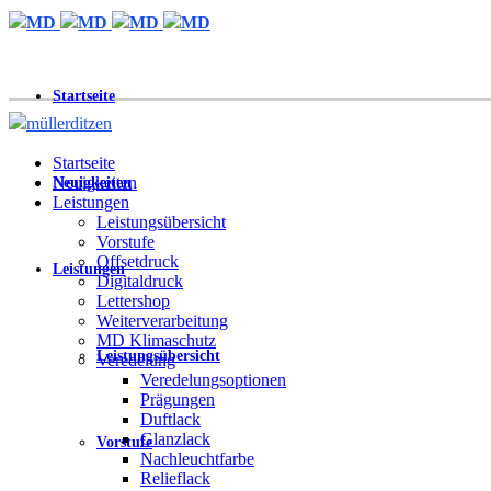
Zum
Inhalt
wechseln
Startseite
Startseite
Neuigkeiten
Neuigkeiten
Leistungen
Leistungsübersicht
Vorstufe
Offsetdruck
Leistungen
Digitaldruck
Lettershop
Weiterverarbeitung
MD Klimaschutz
Leistungsübersicht
Veredelung
Veredelungsoptionen
Prägungen
Duftlack
Glanzlack
Vorstufe
Nachleuchtfarbe
Relieflack