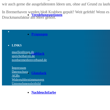
wir auch gerne die ausgefallensten Ideen um, ohne auf Grund zu lauf
In Bremerhaven werden bloß Krabben gepult? Weit gefehlt! Wenn es zu
Veredelungsoptionen
Druckmanufaktur am Meer gehört.
Prägungen
LINKS
muellerditzen.de
Duftlack
speicherhaven.de
nordseemedienverbund.de
Impressum
Datenschutz
Glanzlack
AGBs
Widerrufsbestimmungen
Unternehmensleitbild
Nachleuchtfarbe