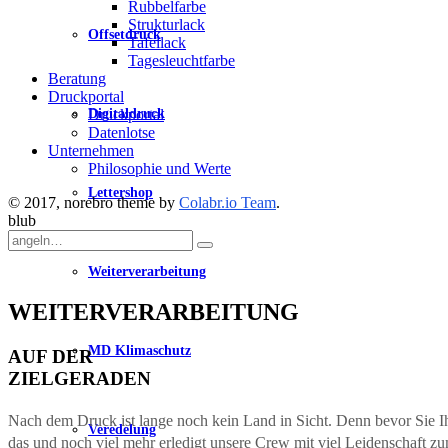
Rubbelfarbe
Strukturlack
Offsetdruck
Tafellack
Tagesleuchtfarbe
Beratung
Druckportal
Digitaldruck
Druckportal
Datenlotse
Unternehmen
Philosophie und Werte
Lettershop
© 2017, norebro theme by
Colabr.io Team
.
blub
Angeln
nach:
Weiterverarbeitung
WEITER­­­VERAR­BEITUNG
MD Klimaschutz
AUF DER
ZIEL­GERADEN
Nach dem Druck ist lange noch kein Land in Sicht. Denn bevor Sie Ihr
Veredelung
das und noch viel mehr erledigt unsere Crew mit viel Leidenschaft z